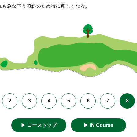
れも急な下り傾斜のため特に難しくなる。
2
3
4
5
6
7
8
▶︎
コーストップ
▶︎
IN Course