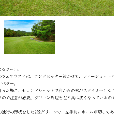
なるホール。
のフェアウエイは、ロングヒッター泣かせで、ティーショット
がベター。
打った場合、セカンドショットで右からの林がスタイミーとな
なるので注意が必要。グリーン周辺も左と奥は狭くなっているの
の独特の形状をした2段グリーンで、左手前にホールが切って