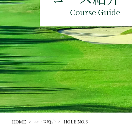
Course Guide
HOME
コース紹介
HOLE NO.8