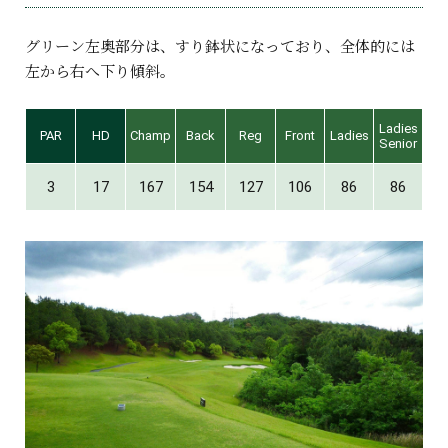
グリーン左奥部分は、すり鉢状になっており、全体的には
左から右へ下り傾斜。
Ladies
PAR
HD
Champ
Back
Reg
Front
Ladies
Senior
3
17
167
154
127
106
86
86